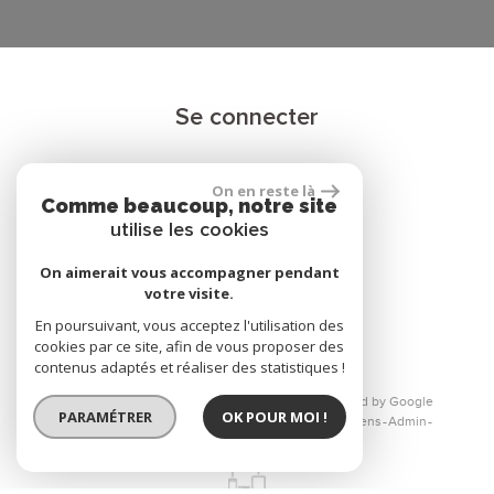
Se connecter
On en reste là
Espace propriétaire
Comme beaucoup, notre site
utilise les cookies
On aimerait vous accompagner pendant
votre visite.
réalisé par
En poursuivant, vous acceptez l'utilisation des
cookies par ce site, afin de vous proposer des
contenus adaptés et réaliser des statistiques !
© 2026 | Tous droits réservés | Traduction powered by Google
PARAMÉTRER
OK POUR MOI !
Plan du site
Mentions légales
Nos honoraires
Liens
Admin
Toutes nos annonces