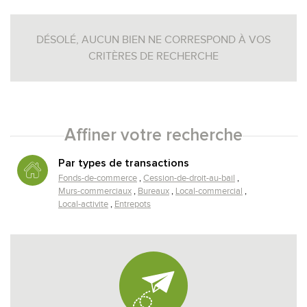
DÉSOLÉ, AUCUN BIEN NE CORRESPOND À VOS
CRITÈRES DE RECHERCHE
Affiner votre recherche
RECHERCHER
+ de critères
+
Par types de transactions
Fonds-de-commerce
Cession-de-droit-au-bail
Murs-commerciaux
Bureaux
Local-commercial
Local-activite
Entrepots
5KM
10KM
25KM