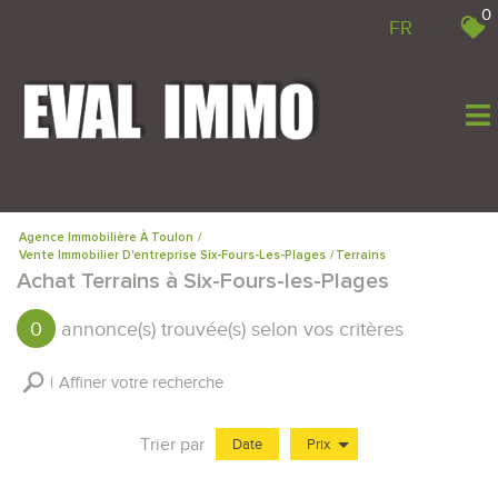
0
FR
Agence Immobilière À Toulon
Vente Immobilier D'entreprise Six-Fours-Les-Plages
Terrains
Achat Terrains à Six-Fours-les-Plages
0
annonce(s) trouvée(s) selon vos critères
Affiner votre recherche
Trier par
Date
Prix
Vente Immobilier Professionnel