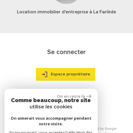
Location immobilier d'entreprise à La Farlède
Se connecter
Espace propriétaire
On en reste là
Comme beaucoup, notre site
réalisé par
utilise les cookies
On aimerait vous accompagner pendant
votre visite.
© 2026 | Tous droits réservés | Traduction powered by Google
En poursuivant, vous acceptez l'utilisation des