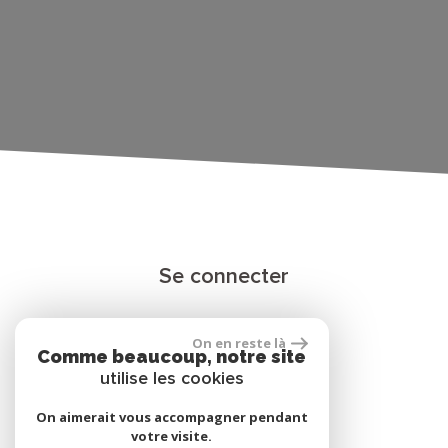
Se connecter
On en reste là
Espace propriétaire
Comme beaucoup, notre site
utilise les cookies
On aimerait vous accompagner pendant
votre visite.
réalisé par