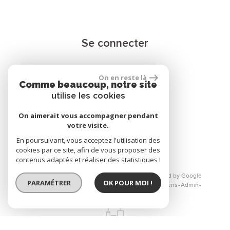
Se connecter
On en reste là
Espace propriétaire
Comme beaucoup, notre site
utilise les cookies
On aimerait vous accompagner pendant
votre visite.
réalisé par
En poursuivant, vous acceptez l'utilisation des
cookies par ce site, afin de vous proposer des
contenus adaptés et réaliser des statistiques !
© 2026 | Tous droits réservés | Traduction powered by Google
PARAMÉTRER
OK POUR MOI !
Plan du site
Mentions légales
Nos honoraires
Liens
Admin
Toutes nos annonces
Site internet compatible multi-supports,