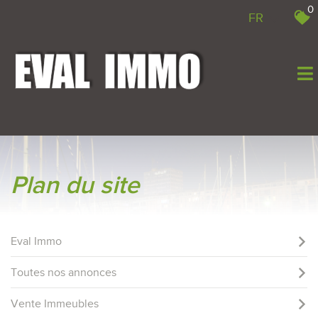
0
FR
plan du site
Eval Immo
Toutes nos annonces
Vente Immeubles