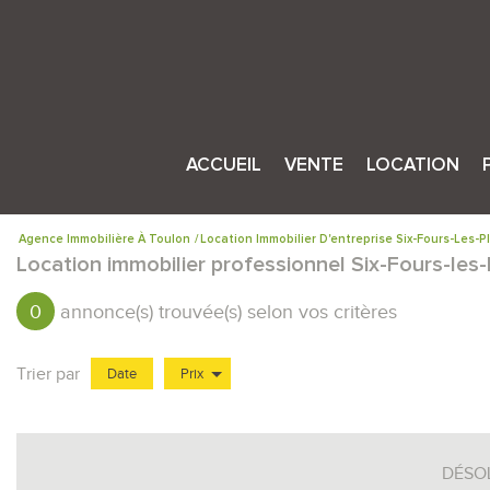
ACCUEIL
VENTE
LOCATION
Vente aux profes
Location 
Agence Immobilière À Toulon
Location Immobilier D'entreprise Six-Fours-Les-P
Location immobilier professionnel Six-Fours-les
Vente aux partic
Location
0
annonce(s) trouvée(s) selon vos critères
Trier par
Date
Prix
Location Immobilier Professionnel
DÉSO