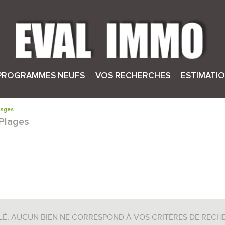
PROGRAMMES NEUFS
VOS RECHERCHES
ESTIMATI
sionnels
aux professionnels
lages
-Plages
uliers
 aux particuliers
5KM
10KM
25KM
LÉ, AUCUN BIEN NE CORRESPOND À VOS CRITÈRES DE RECH