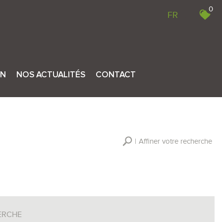
0
FR
ON
NOS ACTUALITÉS
CONTACT
Affiner votre recherche
RECHERCHER
+ de critères
+
ERCHE