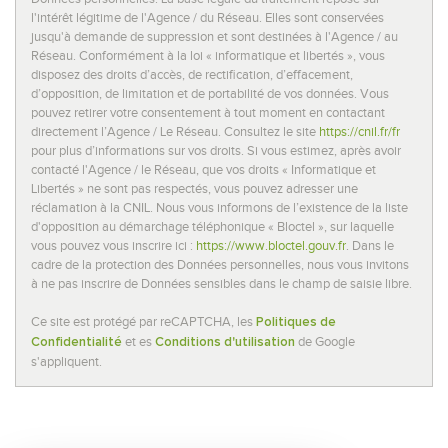
Habitants de 25 à 55 ans
37,50 %
l'intérêt légitime de l'Agence / du Réseau. Elles sont conservées
Habitants de plus de 55 ans
34,69 %
jusqu'à demande de suppression et sont destinées à l'Agence / au
Réseau. Conformément à la loi « informatique et libertés », vous
Nombre d'enfants par famille
0,90
disposez des droits d’accès, de rectification, d’effacement,
d’opposition, de limitation et de portabilité de vos données. Vous
Familles sans enfant
48,73 %
pouvez retirer votre consentement à tout moment en contactant
Familles avec 1 ou 2 enfants
1,06 %
directement l’Agence / Le Réseau. Consultez le site
https://cnil.fr/fr
pour plus d’informations sur vos droits. Si vous estimez, après avoir
Maisons
22,57 %
contacté l'Agence / le Réseau, que vos droits « Informatique et
Libertés » ne sont pas respectés, vous pouvez adresser une
Appartements
77,43 %
réclamation à la CNIL. Nous vous informons de l’existence de la liste
Familles avec 3 enfants
6,29 %
d'opposition au démarchage téléphonique « Bloctel », sur laquelle
vous pouvez vous inscrire ici :
https://www.bloctel.gouv.fr
. Dans le
cadre de la protection des Données personnelles, nous vous invitons
à ne pas inscrire de Données sensibles dans le champ de saisie libre.
Ce site est protégé par reCAPTCHA, les
Politiques de
et es
de Google
Confidentialité
Conditions d'utilisation
s'appliquent.