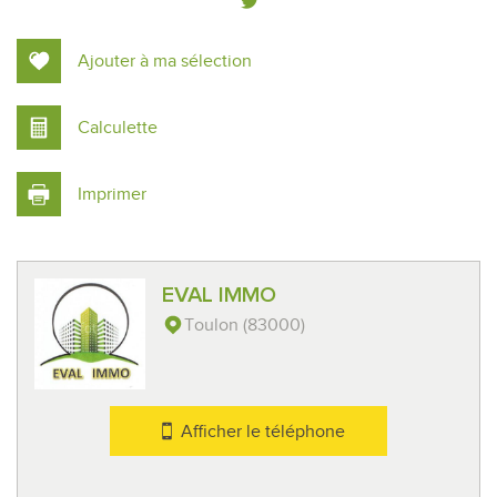
Ajouter à ma sélection
Calculette
Imprimer
Leaflet
|
©
Maps
|
© OpenStreetMap
Jawg
EVAL IMMO
Bar
Toulon (83000)
Collège
École maternelle
Afficher le téléphone
École primaire
Enseignement supérieur