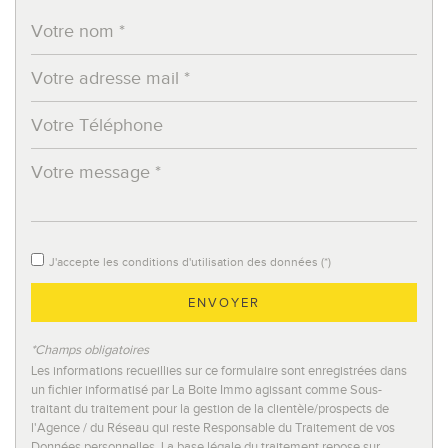
Lycée
Bibliothèque
Gare ferroviaire
Bureau de poste
Mairie
statistiques
J'accepte les conditions d'utilisation des données (*)
Nombre d'habitants
164 902
ENVOYER
Propriétaires (vs. locataires)
46,06 %
*Champs obligatoires
Taxe habitation
19,35 %
Les informations recueillies sur ce formulaire sont enregistrées dans
Taxe foncière
23,90 %
un fichier informatisé par La Boite Immo agissant comme Sous-
traitant du traitement pour la gestion de la clientèle/prospects de
Habitants de moins de 25 ans
27,81 %
l'Agence / du Réseau qui reste Responsable du Traitement de vos
Données personnelles. La base légale du traitement repose sur