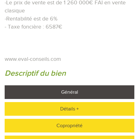
-Le prix de vente est de 1 260 000€ FAI en vente
clasique
-Rentabilité est de 6%
- Taxe foncière : 6587€
www.eval-conseils.com
Descriptif du bien
Général
Détails +
Copropriété