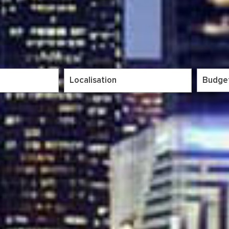
5KM
10KM
25KM