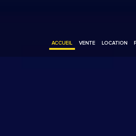
ACCUEIL
VENTE
LOCATION
Vente aux profes
Location 
Vente aux partic
Location