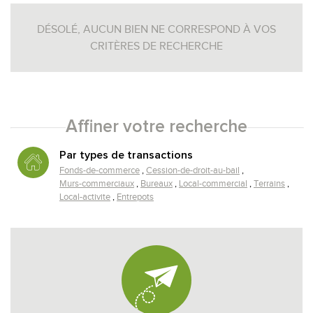
DÉSOLÉ, AUCUN BIEN NE CORRESPOND À VOS
CRITÈRES DE RECHERCHE
Affiner votre recherche
RECHERCHER
+ de critères
+
Par types de transactions
Fonds-de-commerce
Cession-de-droit-au-bail
Murs-commerciaux
Bureaux
Local-commercial
Terrains
Local-activite
Entrepots
5KM
10KM
25KM