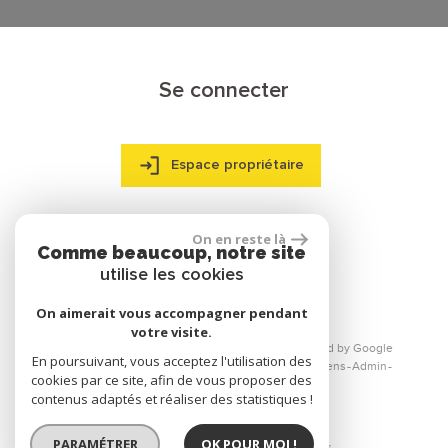
Se connecter
Espace propriétaire
On en reste là
Comme beaucoup, notre site
réalisé par
utilise les cookies
On aimerait vous accompagner pendant
votre visite.
© 2026 | Tous droits réservés | Traduction powered by Google
En poursuivant, vous acceptez l'utilisation des
Plan du site
Mentions légales
Nos honoraires
Liens
Admin
cookies par ce site, afin de vous proposer des
Toutes nos annonces
contenus adaptés et réaliser des statistiques !
PARAMÉTRER
OK POUR MOI !
Site internet compatible multi-supports,