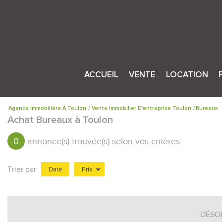
ACCUEIL
VENTE
LOCATION
Vente aux profes
Location 
Agence Immobilière À Toulon
Vente Immobilier D'entreprise Toulon
Bureaux
Achat Bureaux à Toulon
Vente aux partic
Location
0
annonce(s) trouvée(s) selon vos critères
Trier par
Date
Prix
Vente Immobilier Professionnel
×
Bureaux
DÉSO