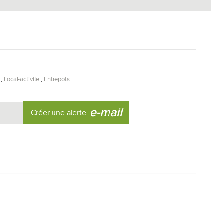
Local-activite
Entrepots
e-mail
Créer une alerte