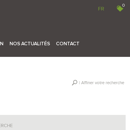
0
FR
ON
NOS ACTUALITÉS
CONTACT
Affiner votre recherche
RECHERCHER
+ de critères
+
ERCHE