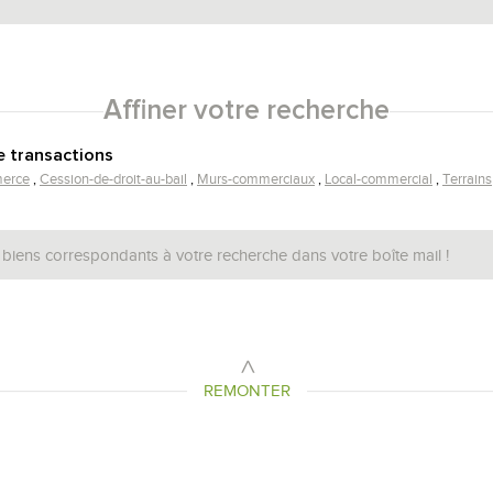
5KM
10KM
25KM
Affiner votre recherche
e transactions
erce
Cession-de-droit-au-bail
Murs-commerciaux
Local-commercial
Terrains
 biens correspondants à votre recherche dans votre boîte mail !
REMONTER