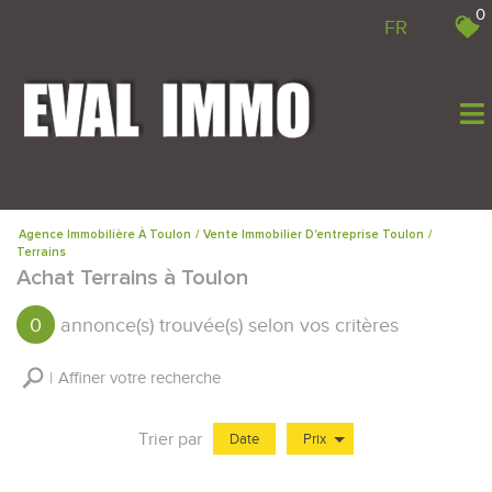
0
FR
Agence Immobilière À Toulon
Vente Immobilier D'entreprise Toulon
Terrains
Achat Terrains à Toulon
0
annonce(s) trouvée(s) selon vos critères
Affiner votre recherche
Trier par
Date
Prix
Vente Immobilier Professionnel