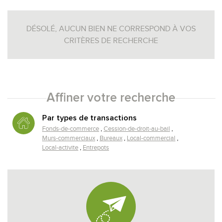
DÉSOLÉ, AUCUN BIEN NE CORRESPOND À VOS
CRITÈRES DE RECHERCHE
Affiner votre recherche
RECHERCHER
+ de critères
+
Par types de transactions
Fonds-de-commerce
Cession-de-droit-au-bail
Murs-commerciaux
Bureaux
Local-commercial
Local-activite
Entrepots
5KM
10KM
25KM