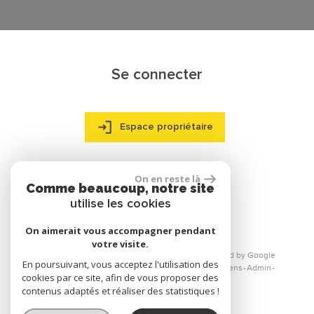
Se connecter
Espace propriétaire
On en reste là
Comme beaucoup, notre site
réalisé par
utilise les cookies
On aimerait vous accompagner pendant
votre visite.
© 2026 | Tous droits réservés | Traduction powered by Google
En poursuivant, vous acceptez l'utilisation des
Plan du site
Mentions légales
Nos honoraires
Liens
Admin
cookies par ce site, afin de vous proposer des
Toutes nos annonces
contenus adaptés et réaliser des statistiques !