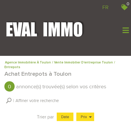
0
FR
Agence Immobilière À Toulon
Vente Immobilier D'entreprise Toulon
Entrepots
Achat Entrepots à Toulon
0
annonce(s) trouvée(s) selon vos critères
Affiner votre recherche
Trier par
Date
Prix
Vente Immobilier Professionnel