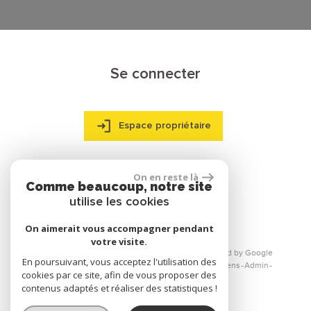
Se connecter
Espace propriétaire
On en reste là
Comme beaucoup, notre site
réalisé par
utilise les cookies
On aimerait vous accompagner pendant
votre visite.
© 2026 | Tous droits réservés | Traduction powered by Google
En poursuivant, vous acceptez l'utilisation des
Plan du site
Mentions légales
Nos honoraires
Liens
Admin
cookies par ce site, afin de vous proposer des
Toutes nos annonces
contenus adaptés et réaliser des statistiques !