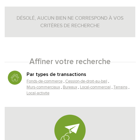
DÉSOLÉ, AUCUN BIEN NE CORRESPOND À VOS
CRITÈRES DE RECHERCHE
Affiner votre recherche
RECHERCHER
+ de critères
+
Par types de transactions
Fonds-de-commerce
Cession-de-droit-au-bail
Murs-commerciaux
Bureaux
Local-commercial
Terrains
Local-activite
5KM
10KM
25KM